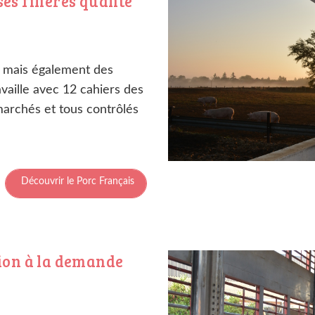
s filières qualité
e, mais également des
availle avec 12 cahiers des
archés et tous contrôlés
Découvrir le Porc Français
ion à la demande